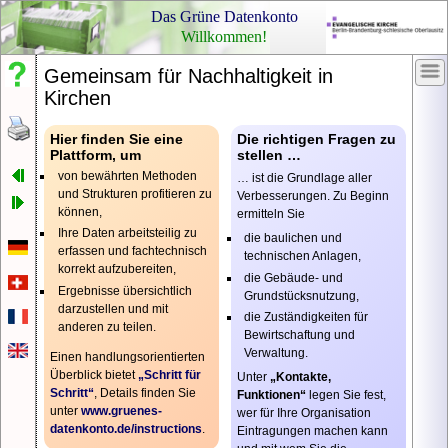
Das Grüne Datenkonto
Willkommen!
Gemeinsam für Nachhaltigkeit in
Nachlesen,
Ihr
Kirchen
nachfragen
Log
Ken
Schon
Hier finden Sie eine
Die richtigen Fragen zu
gewusst?
Plattform, um
stellen …
von bewährten Methoden
… ist die Grundlage aller
Pass
Rechtliches
und Strukturen profitieren zu
Verbesserungen. Zu Beginn
können,
ermitteln Sie
Impressum
Ihre Daten arbeitsteilig zu
Datenschutzerklärung
die baulichen und
Pass
erfassen und fachtechnisch
technischen Anlagen,
anze
korrekt aufzubereiten,
die Gebäude- und
Ergebnisse übersichtlich
Grundstücksnutzung,
darzustellen und mit
die Zuständigkeiten für
anderen zu teilen.
Bewirtschaftung und
Ein
Verwaltung.
Einen handlungsorientierten
Pas
Überblick bietet
„Schritt für
Unter
„Kontakte,
erha
Schritt“
, Details finden Sie
Funktionen“
legen Sie fest,
Vora
unter
www.gruenes-
wer für Ihre Organisation
ist,
datenkonto.de/
instructions
.
Eintragungen machen kann
dass