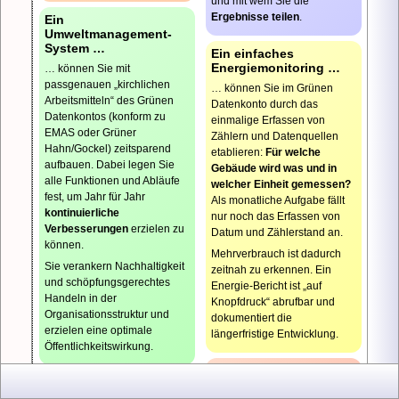
und mit wem Sie die
Sie
Ergebnisse teilen
.
Ein
im
Umweltmanagement-
Grü
System …
Ein einfaches
Date
Energiemonitoring …
… können Sie mit
mit
passgenauen „kirchlichen
… können Sie im Grünen
Ken
Arbeits­mitteln“ des Grünen
Datenkonto durch das
und
Datenkontos (konform zu
einmalige Erfassen von
E-
EMAS oder Grüner
Zählern und Datenquellen
Mail
Hahn/Gockel) zeitsparend
etablieren:
Für welche
Adre
aufbauen. Dabei legen Sie
Gebäude wird was und in
regis
alle Funktionen und Abläufe
welcher Einheit gemessen?
sind.
fest, um Jahr für Jahr
Als monatliche Aufgabe fällt
Meh
kontinuierliche
nur noch das Erfassen von
Infos
Verbesserungen
erzielen zu
Datum und Zählerstand an.
mit
können.
Klick
Mehrverbrauch ist dadurch
Sie verankern Nachhaltigkeit
auf:
zeitnah zu erkennen. Ein
und schöpfungs­gerechtes
Ers
Energie-Bericht ist „auf
|
Handeln in der
Knopfdruck“ abrufbar und
neu
Organisations­struktur und
dokumentiert die
Pas
erzielen eine optimale
längerfristige Entwicklung.
Öffentlichkeitswirkung.
Interesse am Grünen
Unter „Wissensbasis“
Datenkonto?
…